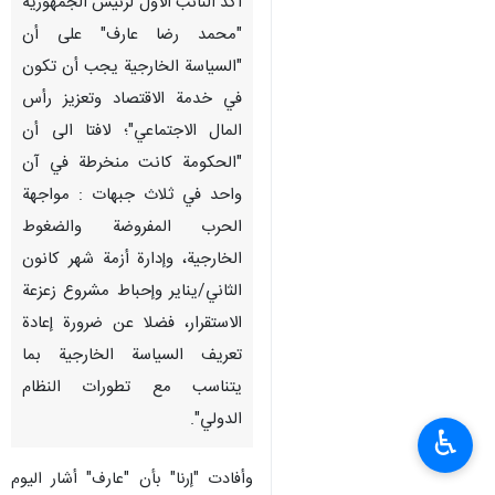
أكد النائب الأول لرئيس الجمهورية
"محمد رضا عارف" على أن
"السياسة الخارجية يجب أن تكون
في خدمة الاقتصاد وتعزيز رأس
المال الاجتماعي"؛ لافتا الى أن
"الحكومة كانت منخرطة في آن
واحد في ثلاث جبهات : مواجهة
الحرب المفروضة والضغوط
الخارجية، وإدارة أزمة شهر كانون
الثاني/يناير وإحباط مشروع زعزعة
الاستقرار، فضلا عن ضرورة إعادة
تعريف السياسة الخارجية بما
يتناسب مع تطورات النظام
الدولي".
♿︎
وأفادت "إرنا" بأن "عارف" أشار اليوم