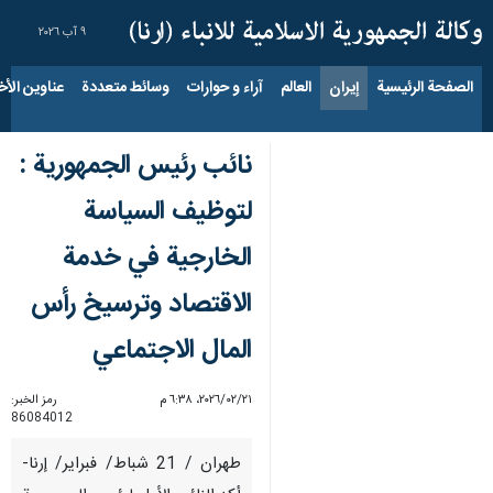
٩ آب ٢٠٢٦
الصفحة الرئيسية
إيران
العالم
آراء و حوارات
وسائط متعددة
عناوين الأخب
نائب رئيس الجمهورية :
لتوظيف السياسة
الخارجية في خدمة
الاقتصاد وترسيخ رأس
المال الاجتماعي
٢١‏/٠٢‏/٢٠٢٦، ٦:٣٨ م
رمز الخبر:
86084012
طهران / 21 شباط/ فبراير/ إرنا-