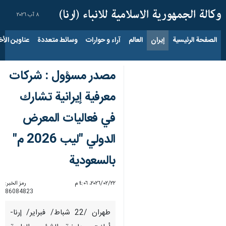
٨ آب ٢٠٢٦
الصفحة الرئيسية
إيران
العالم
آراء و حوارات
وسائط متعددة
عناوين الأخب
مصدر مسؤول : شركات
معرفية إيرانية تشارك
في فعاليات المعرض
الدولي "ليب 2026 م"
بالسعودية
٢٢‏/٠٢‏/٢٠٢٦، ٤:٠٦ م
رمز الخبر:
86084823
طهران /22 شباط/ فبراير/ إرنا-