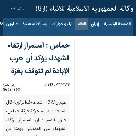
٦ آب ٢٠٢٦
الصفحة الرئيسية
إيران
العالم
آراء و حوارات
وسائط متعددة
عناوين الأخب
حماس : استمرار ارتقاء
الشهداء يؤكد أن حرب
الإبادة لم تتوقف بغزة
٢٢‏/٠٢‏/٢٠٢٦، ٤:٤٩ م
رمز الخبر:
86084863
طهران/22 شباط/فبرایر/إرنا-قال
المتحدث باسم حركة حركة حماس،
حازم قاسم : إن استمرار ارتقاء
الشهداء من المدنيين يوميًا في