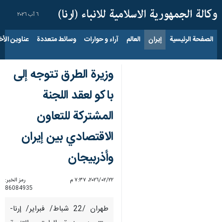
٦ آب ٢٠٢٦
الصفحة الرئيسية
إيران
العالم
آراء و حوارات
وسائط متعددة
عناوين الأخب
وزيرة الطرق تتوجه إلى
باكو لعقد اللجنة
المشتركة للتعاون
الاقتصادي بين إيران
وأذربيجان
٢٢‏/٠٢‏/٢٠٢٦، ٧:٣٧ م
رمز الخبر:
86084935
طهران /22 شباط/ فبراير/ إرنا-