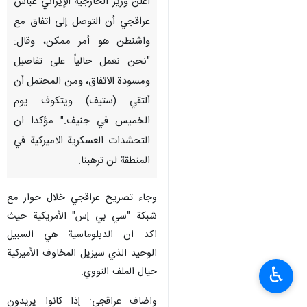
أعلن وزير الخارجية الإيراني عباس
عراقجي أن التوصل إلى اتفاق مع
واشنطن هو أمر ممكن، وقال:
"نحن نعمل حالياً على تفاصيل
ومسودة الاتفاق، ومن المحتمل أن
ألتقي (ستيف) ويتكوف يوم
الخميس في جنيف." مؤكدا ان
التحشدات العسكرية الاميركية في
المنطقة لن ترهبنا.
وجاء تصريح عراقجي خلال حوار مع
شبكة "سي بي إس" الأمريكية حيث
اكد ان الدبلوماسية هي السبيل
الوحيد الذي سيزيل المخاوف الأميركية
♿︎
حيال الملف النووي.
واضاف عراقجي: إذا كانوا يريدون