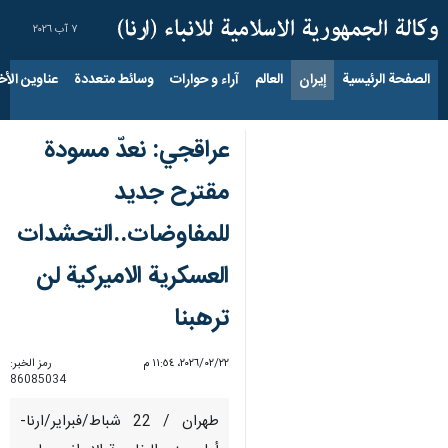
٧ آب ٢٠٢٦
الصفحة الرئيسية
إيران
العالم
آراء و حوارات
وسائط متعددة
عناوين الأخب
عراقجي: نعدّ مسودة
مقترح جديد
للمفاوضات..التحشدات
العسكرية الاميركية لن
ترهبنا
٢٢‏/٠٢‏/٢٠٢٦، ١١:٥٤ م
رمز الخبر:
86085034
طهران / 22 شباط/فبراير/ارنا-