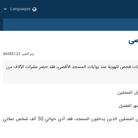
قصى
رمز الخبر:
86085122
 وعمليات فحص للهوية عند بوابات المسجد الأقصى، فقد حضر عشرات الآلاف من
ل المصلين.
وأفادت وسائل الإعلام الإقليمية بأنه على الرغم من القيود والإجراءات الصارمة التي فرضتها قوات الاحتلال الصهيوني على المصلين الذين يدخلون المسجد، فقد أدى حوالي 50 ألف شخص صلاتي