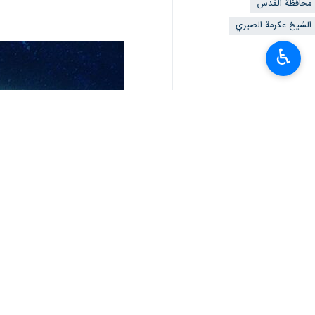
محافظة القدس
الشيخ عكرمة الصبري
♿︎
أخبار ذات صلة
الاحتلال يفرض قيودا على دخول المصلين إلى
طهران /20 شباط/فبراير/إرنا- فرضت قوات الاحتلال الصهيوني اليوم الجمعة، قيودًا مشددة على دخول…
75 ألف مصل يؤدون الجمعة الأخيرة من رمضان في المسجد الأقصى
طهران/ 28 آذار/مارس/إرنا- أدى الآلاف، صلاة الجمعة الأخيرة، من شهر رمضان المبارك في المسجد الأقصى…
اكثر من 8 آلاف فلسطيني اعتقلهم الاحتلال في الضفة الغربية والقدس المحتلة منذ 7 أكتوبر
المقاومة الفلسطينية تواصل اشتباكاتها
قوات الاحتلال الصهيوني تعتدي على المصل
طهران / 5 نيسان/ ابريل/ارنا - أعلنت مصادر إعلامية أن قوات الاحتلال الصهيوني اعتدت على المصلين…
لبنان: المقاومة تستهدف جنود الاحتلا