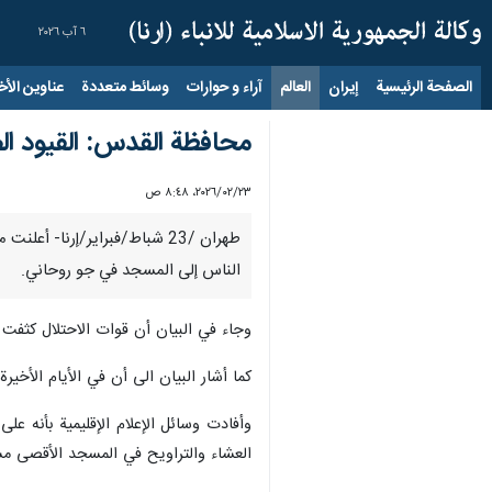
٦ آب ٢٠٢٦
الصفحة الرئيسية
إيران
العالم
آراء و حوارات
وسائط متعددة
عناوين الأخب
محافظة القدس: القيود ال
٢٣‏/٠٢‏/٢٠٢٦، ٨:٤٨ ص
طهران /23 شباط/فبراير/إرن
الناس إلى المسجد في جو روحاني.
وجاء في البيان أن قوات الاحتلال كثفت
كما أشار البيان الى أن في الأيام الأخيرة، صدرت أوامر بمنع أكثر من 00
العشاء والتراويح في المسجد الأقصى مس