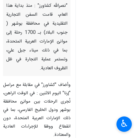
"نصرالله کشاورز" : منذ بداية هذا
العام، قامت السفن التجارية
التقليدية في محافظة بوشهر (
جنوب البلاد) بـ 1700 رحلة إلى
موانئ الإمارات العربية المتحدة،
بما في ذلك ميناء جبل علي،
وتستمر عملية التجارة في ظل
الظروف العادية.
وأضاف "کشاورز" في مقابلة مع مراسل
"إرنا" الیوم الاثنين : في الوقت الراهن،
تُجرى الرحلات بين موانئ محافظة
بوشهر ودول الخليج الفارسي، بما في
ذلك الإمارات العربية المتحدة، دون
♿︎
انقطاع ووفقا للإجراءات العادية
والمعتادة.