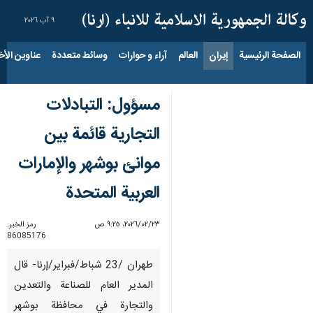
٩ آب ٢٠٢٦
الصفحة الرئيسية
إيران
العالم
آراء و حوارات
وسائط متعددة
عناوين الأخب
مسؤول: التبادلات
التجارية قائمة بين
موانئ بوشهر والإمارات
العربية المتحدة
٢٣‏/٠٢‏/٢٠٢٦، ٩:٢٥ ص
رمز الخبر:
86085176
طهران /23 شباط/فبراير/إرنا- قال
المدير العام للصناعة والتعدين
والتجارة في محافظة بوشهر