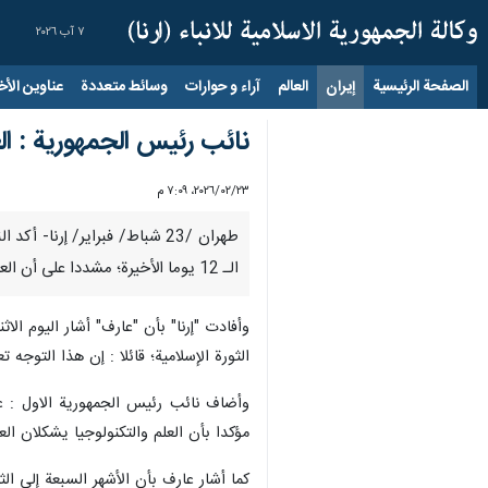
٧ آب ٢٠٢٦
الصفحة الرئيسية
إيران
العالم
آراء و حوارات
وسائط متعددة
عناوين الأخب
نائب رئيس الجمهورية : ال
٢٣‏/٠٢‏/٢٠٢٦، ٧:٠٩ م
طهران /23 شباط/ فبراير/ إر
الـ 12 يوما الأخيرة؛ مشددا على أن العلم والتكنولوجيا يشكلان القاعدة الاساسية في مختلف الجبهات، ولا سيما الاقتصادية والعسكرية.
وأفادت "إرنا" بأن "عارف" أشار اليوم الاث
الثورة الإسلامية؛ قائلا : إن هذا التوجه تعزز 
وأضاف نائب رئيس الجمهورية الاول : عق
مؤكدا بأن العلم والتكنولوجيا يشكلان ال
كما أشار عارف بأن الأشهر السبعة إلى ال