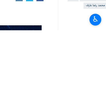
محمد رضا عارف
♿︎
أخبار ذات صلة
عارف: الجهوزية العسكرية والاقتصادية للبلا
عارف يتلقى رسائل تهنئة من مسؤولي 8 دول بمناسبة ذكرى انتصار الثورة الإسلامي
نائب رئيس الجمهورية : لتوظيف السياسة الخ
طهران / 21 شباط/ فبراير/ إرنا- أكد النائب الأول لرئيس الجمهورية "محمد رضا عارف" على أن "السياسة…
عارف: اسداء الخدمة للشعب، مبعث فخ
عارف: الجهوزية العسكرية والاقتصادية للبلاد، زادت م
طهران/ 19 شباط/فبراير/ارنا – قال النائب الاول لرئيس الجمهورية محمد رضا عارف ان الجهوزية الاقتصادية…