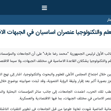
ار
علم والتكنولوجيا عنصران اساسيان في الجبهات الا
نا- أكد النائب الأول لرئيس الجمهورية "محمد رضا عارف" على أن الجامعات والمؤ
نين خلال اجتماع المجلس الأعلى للعلوم والبحوث والتكنولوجيا، اشار إلى نهج الجم
بصورة أكبر بعد إقرار وثيقة الرؤية التنموية، وقد ثبتت صوابيته بوضوح خلال الحرب الـ 12 ي
ب تلك الحرب، اعتمدت الجامعات، إلى جانب سائر المؤسسات البحثية والستراتي
عنصر الاساس في مختلف الجبهات، بما فيها الاقتصادية والعسكرية.
ثمانية الماضية شهدت تعاونا طوعيا من قبل الجامعات في تطوير التقنيات الناشئة