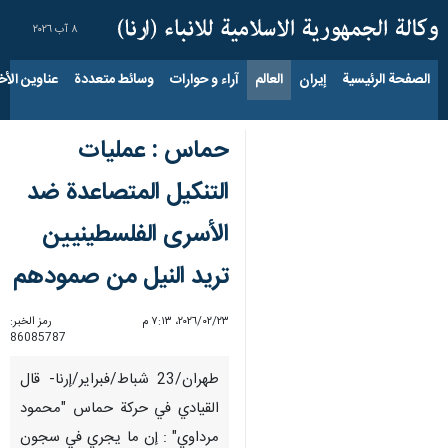
٨ آب ٢٠٢٦
الصفحة الرئيسية
إيران
العالم
آراء و حوارات
وسائط متعددة
عناوين الأخب
حماس : عمليات
التنكيل المتصاعدة ضد
الأسرى الفلسطينيين
تريد النيل من صمودهم
٢٣‏/٠٢‏/٢٠٢٦، ٧:١٣ م
رمز الخبر:
86085787