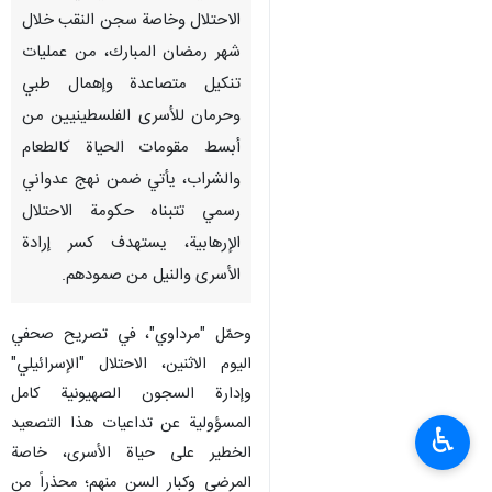
طهران/23 شباط/فبرایر/إرنا- قال
القيادي في حركة حماس "محمود
مرداوي" : إن ما يجري في سجون
الاحتلال وخاصة سجن النقب خلال
شهر رمضان المبارك، من عمليات
تنكيل متصاعدة وإهمال طبي
وحرمان للأسرى الفلسطينيين من
أبسط مقومات الحياة كالطعام
والشراب، يأتي ضمن نهج عدواني
رسمي تتبناه حكومة الاحتلال
الإرهابية، يستهدف كسر إرادة
الأسرى والنيل من صمودهم.
♿︎
وحمّل "مرداوي"، في تصريح صحفي