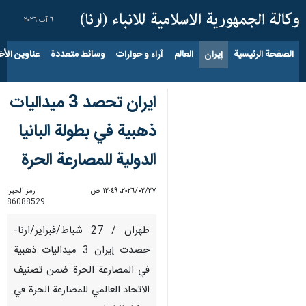
٦ آب ٢٠٢٦
الصفحة الرئيسية
إيران
العالم
آراء و حوارات
وسائط متعددة
عناوين الأخب
ايران تحصد 3 ميداليات
ذهبية في بطولة البانيا
الدولية للمصارعة الحرة
٢٧‏/٠٢‏/٢٠٢٦، ١٢:٤٩ ص
رمز الخبر:
86088529
طهران / 27 شباط/فبراير/ارنا-
حصدت إيران 3 ميداليات ذهبية
في المصارعة الحرة ضمن تصنيف
الاتحاد العالمي للمصارعة الحرة في