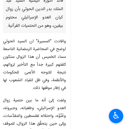
قائد الثورة اليمنية السيد عبد
الملك بدر الدين الحوثي بأن زوال
كيان العدو الإسرائيلي محتوم
بيقين، وهو من الحتميات القرآنية.
وافادت "المسيرة" ان السيد الحوثي
اوضح في المحاضرة الرمضانية التاسعة
مساء الخميس أن هذا الزوال ستكون
كلفتهم كبيرة جداً مع التأخير لزوالهم،
نتيجة للتوجه الأعمى للحكومات
والأنظمة، وفي ظل انقياد الشعوب لها
في إطار موقفها ذلك.
ولفت إلى أنه ما بين حتمية زوال
العدو الإسرائيلي، وطغيانه، وجبروته،
♿︎
وعُتُوِّه، واحتلاله لفلسطين والمقدَّسات،
وإلى حين يتحقَّق هذا الزوال، للموقف