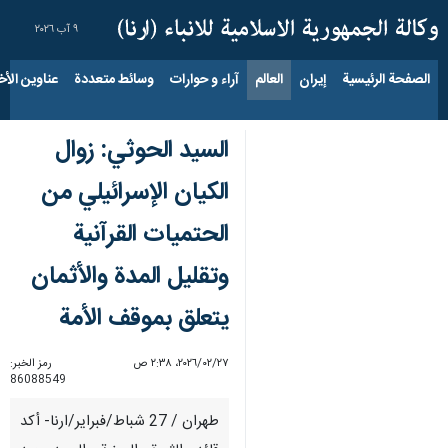
٩ آب ٢٠٢٦
الصفحة الرئيسية
إيران
العالم
آراء و حوارات
وسائط متعددة
عناوين الأخب
السيد الحوثي: زوال
الكيان الإسرائيلي من
الحتميات القرآنية
وتقليل المدة والأثمان
يتعلق بموقف الأمة
٢٧‏/٠٢‏/٢٠٢٦، ٢:٣٨ ص
رمز الخبر:
86088549
طهران / 27 شباط/فبراير/ارنا- أكد