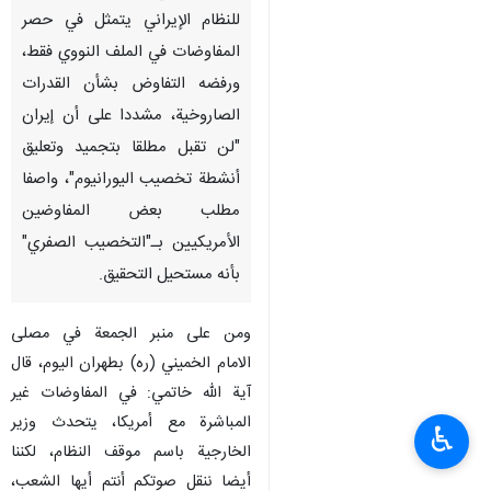
للنظام الإيراني يتمثل في حصر
المفاوضات في الملف النووي فقط،
ورفضه التفاوض بشأن القدرات
الصاروخية، مشددا على أن إيران
"لن تقبل مطلقا بتجميد وتعليق
أنشطة تخصيب الیورانیوم"، واصفا
مطلب بعض المفاوضين
الأمريكيين بـ"التخصيب الصفري"
بأنه مستحيل التحقيق.
ومن على منبر الجمعة في مصلى
الامام الخميني (ره) بطهران اليوم، قال
آية الله خاتمي: في المفاوضات غير
المباشرة مع أمريكا، يتحدث وزير
♿︎
الخارجية باسم موقف النظام، لكننا
أيضا ننقل صوتكم أنتم أيها الشعب،