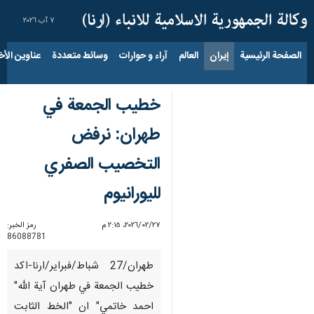
٧ آب ٢٠٢٦
الصفحة الرئيسية
إيران
العالم
آراء و حوارات
وسائط متعددة
عناوين الأخب
خطيب الجمعة في
طهران: نرفض
التخصيب الصفري
لليورانيوم
٢٧‏/٠٢‏/٢٠٢٦، ٢:١٥ م
رمز الخبر:
86088781
طهران/27 شباط/فبراير/ارنا-اكد
خطيب الجمعة في طهران آية الله"
احمد خاتمي" ان "الخط الثابت