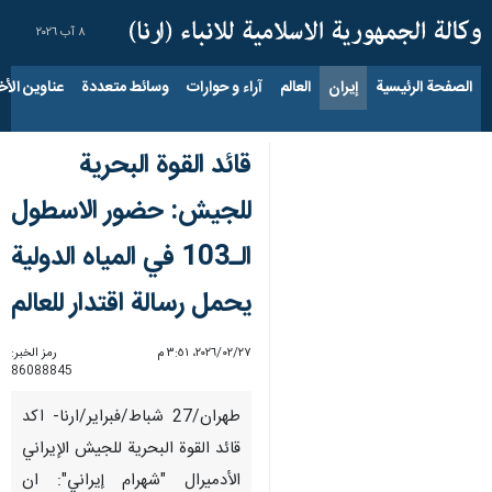
٨ آب ٢٠٢٦
الصفحة الرئيسية
إيران
العالم
آراء و حوارات
وسائط متعددة
عناوين الأخب
قائد القوة البحریة
للجيش: حضور الاسطول
الـ103 في المياه الدولية
يحمل رسالة اقتدار للعالم
٢٧‏/٠٢‏/٢٠٢٦، ٣:٥١ م
رمز الخبر:
86088845
طهران/27 شباط/فبراير/ارنا- اكد
قائد القوة البحرية للجيش الإيراني
الأدميرال "شهرام إيراني": ان