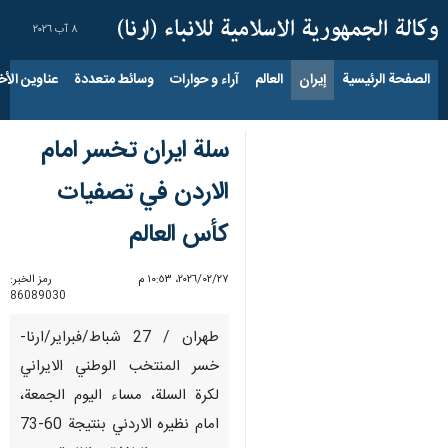
٨ آب ٢٠٢٦
الصفحة الرئيسية
إيران
العالم
آراء و حوارات
وسائط متعددة
عناوين الأخب
سلة ايران تخسر امام
الاردن في تصفيات
كأس العالم
٢٧‏/٠٢‏/٢٠٢٦، ١٠:٥٣ م
رمز الخبر:
86089030
طهران / 27 شباط/فبراير/ارنا-
خسر المنتخب الوطني الايراني
لكرة السلة، مساء اليوم الجمعة،
امام نظيره الاردني بنتيجة 60-73