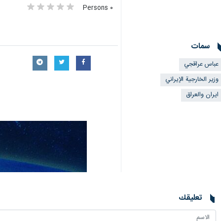
طهران/28 شباط/فبراير/ارنا- أکد وزير الخارجية الإيراني "عباس عراقجي" في اتصال هاتفي مع نظیره العراقي فؤاد حسین ، قائلا: سنواصل الدفاع عن بلادنا.
وأفادت "إرنا" نقلا عن وكالة الأنباء العر