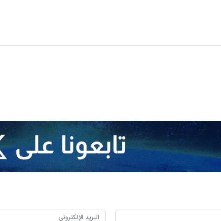
اقية (واع)، ان وزارة الخارجية العراقية افادت بان وزير الخارجية العراقي تلقی ات