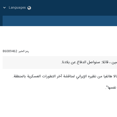
رمز الخبر:
86089462