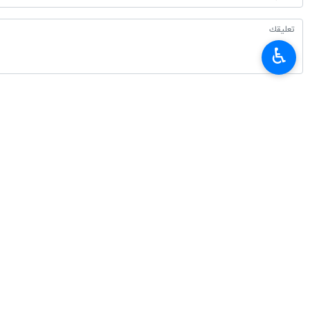
و ذكرت وكالة الأنباء العراقية (واع) ايض
انتهى**3280
♿︎
إيران
أمن و دفاع
٠ Persons
سمات
عباس عراقجي
وزير الخارجية الإيراني
ايران والعراق