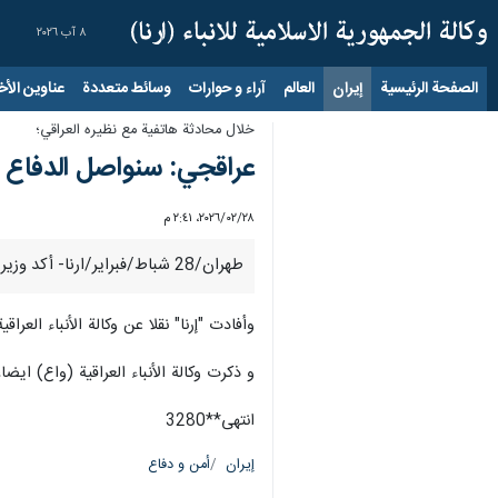
٨ آب ٢٠٢٦
الصفحة الرئيسية
إيران
العالم
آراء و حوارات
وسائط متعددة
عناوين الأخب
خلال محادثة هاتفية مع نظيره العراقي؛
عراقجي: سنواصل الدفاع ع
٢٨‏/٠٢‏/٢٠٢٦، ٢:٤١ م