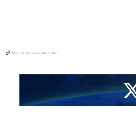
صالا هاتفیا من نظیره الإیراني لمناقشة آخر التطورات العسکریة بالمنطقة.