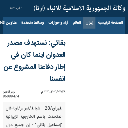
٦ آب ٢٠٢٦
الصفحة الرئيسية
إيران
العالم
آراء و حوارات
وسائط متعددة
عناوين الأخب
بقائي: نستهدف مصدر
العدوان اينما كان في
إطار دفاعنا المشروع عن
انفسنا
٢٨‏/٠٢‏/٢٠٢٦، ٣:٢٦ م
رمز الخبر:
86089474
طهران/28 شباط/فبراير/ارنا-قال
المتحدث باسم الخارجية الإيرانية
"إسماعيل بقائي" : إن جميع دول