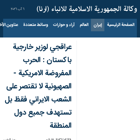
٦ آب ٢٠٢٦
الصفحة الرئيسية
إيران
العالم
آراء و حوارات
وسائط متعددة
عناوين الأخب
عراقجي لوزير خارجية
باكستان : الحرب
المفروضة الامريكية -
الصهيونية لا تقتصر على
الشعب الايراني فقظ بل
تستهدف جميع دول
المنطقة
٢٨‏/٠٢‏/٢٠٢٦، ٤:١٥ م
رمز الخبر: