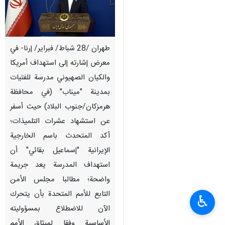
طهران /28 شباط/ فبراير/ إرنا- في
معرض إشارته إلى استهداف أمريكا
والكيان الصهيوني مدرسة للفتيات
بمدينة "ميناب" (في محافظة
هرمزكان/جنوب البلاد) حيث أسفر
عن استشهاد عشرات التلميذات؛
أكد المتحدث باسم الخارجية
الإيرانية "إسماعيل بقائي" أن
استهداف المدرسة يعد جريمة
واضحة؛ مطالبا مجلس الأمن
التابع للأمم المتحدة بأن يتحرك
♿︎
الآن للاضطلاع بمسؤوليته
الأساسية وفقا لميثاق الأمم