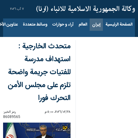
٧ آب ٢٠٢٦
الصفحة الرئيسية
إيران
العالم
آراء و حوارات
وسائط متعددة
عناوين الأخب
متحدث الخارجية :
استهداف مدرسة
للفتيات جريمة واضحة
تلزم على مجلس الأمن
التحرك فورا
٢٨‏/٠٢‏/٢٠٢٦، ٥:٠٠ م
رمز الخبر:
86089565