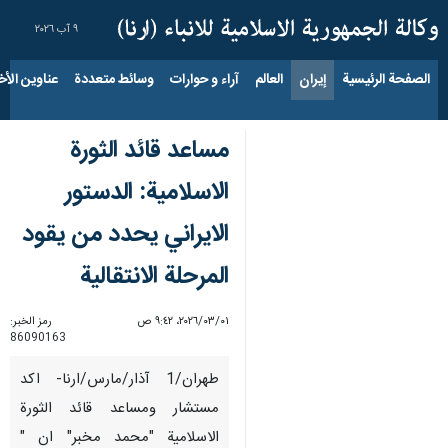
٩ آب ٢٠٢٦
الصفحة الرئيسية
إيران
العالم
آراء و حوارات
وسائط متعددة
عناوين الأخب
مساعد قائد الثورة
الاسلامية: الدستور
الايراني يحدد من يقود
المرحلة الانتقالية
٠١‏/٠٣‏/٢٠٢٦، ٩:٤٢ ص
رمز الخبر:
86090163
طهران/1 آذار/مارس/ارنا- اكد
مستشار ومساعد قائد الثورة
الاسلامية "محمد مخبر" ان "