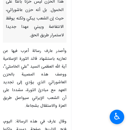
هذا الحزن ليس حزنا باعثا على
الخمول. بل أنه حزن عاشورائي،
حيث إن الشعب يبكي ولكنه يوقظ
الانتفاضة ويبني عهدا جديدا
لاستمرار طريق الحق.
وأصدر عارف رسالة أعرب فيها عن
تعازيه باستشهاد قائد الثورة الإسلامية
آية الله العظمى السيد "علي الخامنئي"،
ووصف هذه المصيبة بالحزن
العاشورائي الذي يؤدي إلى تجديد
العهد مع مبادئ الثورة، مشددا على
أن الشعب الإيراني سيواصل طريق
العزة والاستقلال بشجاعة.
♿︎
وقال عارف في هذه الرسالة: اليوم،
فتح التاريخ صفحة دموية ولكنها