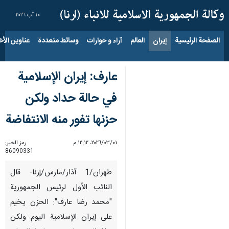
١٠ آب ٢٠٢٦
الصفحة الرئيسية
إيران
العالم
آراء و حوارات
وسائط متعددة
عناوين الأخب
عارف: إيران الإسلامية
في حالة حداد ولكن
حزنها تفور منه الانتفاضة
٠١‏/٠٣‏/٢٠٢٦، ١٢:١٢ م
رمز الخبر:
86090331
طهران/1 آذار/مارس/إرنا- قال
النائب الأول لرئيس الجمهورية
"محمد رضا عارف": الحزن يخيم
على إيران الإسلامية اليوم ولكن