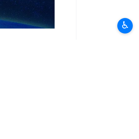
طهران/1 آذار/مارس/ارنا- قال
♿︎
صفوفه والا يسمح للمعتدين بأن يحققو
وافادت ارنا ، ان المرجع الديني الأعلى 
وقد جاء في رسالة التعزية هذه: بمزيد م
الخامنئي (رضوان الله عليه).
واضاف سماحته في الرسالة: إنّ الموقع ا
وشنّ العدوان العسكري الواسع على إيران 
وقال المرجع الديني الأعلى آية الله ال
وختم سماحته قائلا: أسأل الله تعالى للفق
انتهى**ر.م ** ا.ح