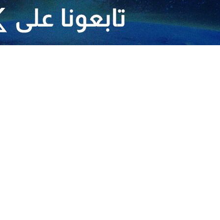
 المرجع الديني الاعلى سماحة آية الله العظمى السيد علي الحسيني السيستاني 
ا أهدافهم المشؤومة.
سماحة آية الله العظمى السيد علي الحسيني السيستاني (دام ظله) قد اصدر رسالة
ن الاسى والحزن العميق ، أعزّي الشعب الإيراني الكريم وعامة المسلمين باست
لرفيع لسماحته ودوره الفريد في قيادة نظام الجمهورية الإسلامية الإيرانية خ
أن يوقعوا ضررا بالغا على هذا البلد العزيز.
سيستاني (دام ظله):المتوقع من الشعب الإيراني العظيم أن يحافظوا على وحدته
يد القائد علوّ الدرجات والرضوان الإلهي ،ولجميع المكلومين والمحزونين بفقده، ا