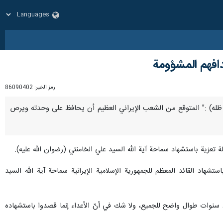
دافهم المشؤومة
رمز الخبر:
86090402