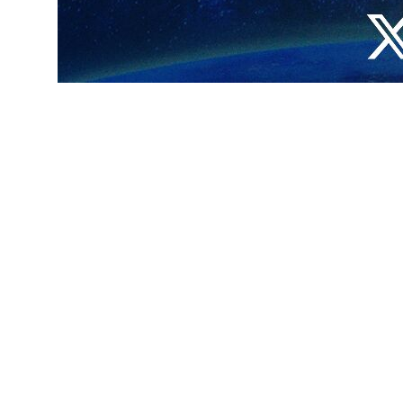
(دام ظله) :" المتوقع من الشعب الإيراني العظيم أن يحافظ على وحدته ويرص
 تعزية باستشهاد سماحة آية الله السيد علي الخامنئي (رضوان الله عليه).
شهاد القائد المعظم للجمهورية الإسلامية الإيرانية سماحة آية الله السيد
لال سنوات طوال واضح للجميع، ولا شك في أنّ الأعداء إنما قصدوا باستشهاده
م ويرصوا صفوفهم وأن لا يسمحوا للمعتدين بأن يحققوا أهدافهم المشؤومة.
لصبر الجميل والأجر الجزيل.