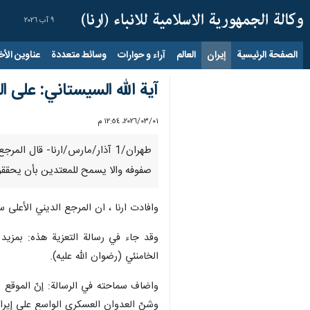
٩ آب ٢٠٢٦
الصفحة الرئيسية
إيران
العالم
آراء و حوارات
وسائط متعددة
عناوين الأخب
آية الله السيستاني: على 
٠١‏/٠٣‏/٢٠٢٦، ١٢:٥٤ م