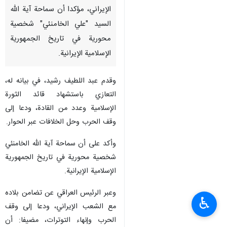
طهران/1 آذار/مارس/إرنا- أعرب
الرئیس العراقی "عبداللطیف جمال
رشید"، عن تضامنه مع الشعب
الإيراني، مؤكدا أن سماحة آية الله
السيد "علي الخامنئي" شخصية
محورية في تاريخ الجمهورية
الإسلامية الإيرانية.
وقدم عبد اللطيف رشيد، في بيانه له،
التعازي باستشهاد قائد الثورة
الإسلامية وعدد من القادة، ودعا إلى
وقف الحرب وحل الخلافات عبر الحوار.
♿︎
وأكد على أن سماحة آية الله الخامنئي