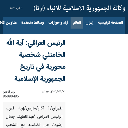
٩ آب ٢٠٢٦
الصفحة الرئيسية
إيران
العالم
آراء و حوارات
وسائط متعددة
عناوين الأخب
الرئيس العراقي: آية الله
الخامنئي شخصية
محورية في تاريخ
الجمهورية الإسلامية
٠١‏/٠٣‏/٢٠٢٦، ١:٥٠ م
رمز الخبر:
86090485