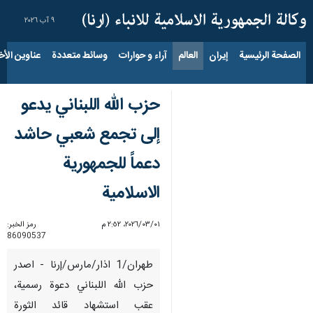
٩ آب ٢٠٢٦
الصفحة الرئيسية
إيران
العالم
آراء و حوارات
وسائط متعددة
عناوين الأخب
حزب الله اللبناني يدعو
إلى تجمع شعبي حاشد
دعماً للجمهورية
الاسلامية
٠١‏/٠٣‏/٢٠٢٦، ٢:٥٢ م
رمز الخبر:
86090537