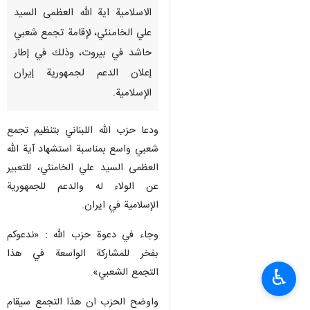
طهران/1 اذار/مارس/إرنا - اصدر
حزب الله اللبناني دعوة رسمية،
عقب استشهاد قائد الثورة
الاسلامية اية الله العظمى السيد
علي الخامنئي، لإقامة تجمع شعبي
حاشد في بيروت، وذلك في إطار
إعلان الدعم لجمهورية إيران
الإسلامية.
ودعا حزب الله اللبناني بتنظيم تجمع
شعبي واسع بمناسبة استشهاد آية الله
العظمى السيد علي الخامنئي، للتعبير
♿︎
عن الولاء له والدعم للجمهورية
الإسلامية في ايران.