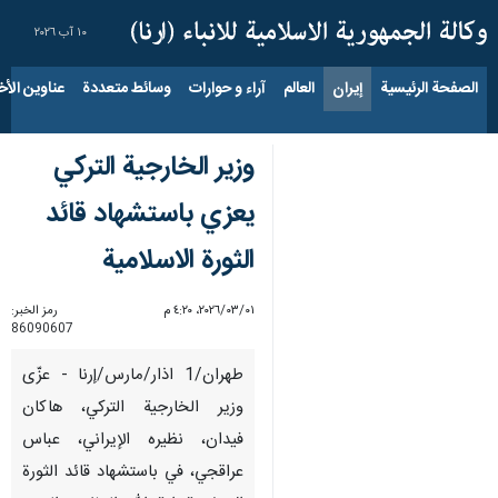
١٠ آب ٢٠٢٦
الصفحة الرئيسية
إيران
العالم
آراء و حوارات
وسائط متعددة
عناوين الأخب
وزير الخارجية التركي
يعزي باستشهاد قائد
الثورة الاسلامية
٠١‏/٠٣‏/٢٠٢٦، ٤:٢٠ م
رمز الخبر:
86090607
طهران/1 اذار/مارس/إرنا - عزّى
وزير الخارجية التركي، هاكان
فيدان، نظيره الإيراني، عباس
عراقجي، في باستشهاد قائد الثورة