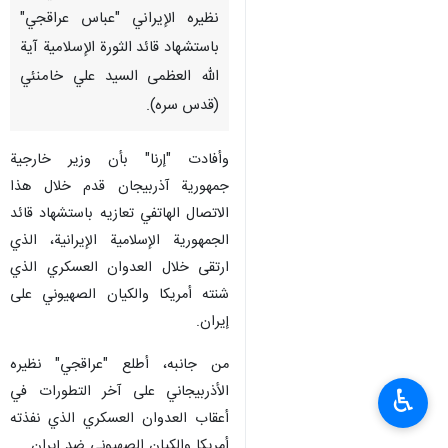
نظيره الإيراني "عباس عراقجي"
باستشهاد قائد الثورة الإسلامية آية
الله العظمى السيد علي خامنئي
(قدس سره).
وأفادت "إرنا" بأن وزير خارجية
جمهورية آذربيجان قدم خلال هذا
الاتصال الهاتفي تعازيه باستشهاد قائد
الجمهورية الإسلامية الإيرانية، الذي
ارتقى خلال العدوان العسكري الذي
شنته أمريكا والكيان الصهيوني على
إيران.
من جانبه، أطلع "عراقجي" نظيره
الأذربيجاني على آخر التطورات في
♿︎
أعقاب العدوان العسكري الذي نفذته
أمريكا والكيان الصهيوني ضد إيران.