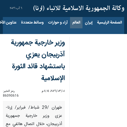
٦ آب ٢٠٢٦
الصفحة الرئيسية
إيران
العالم
آراء و حوارات
وسائط متعددة
عناوين الأخب
وزير خارجية جمهورية
آذربيجان يعزي
باستشهاد قائد الثورة
الإسلامية
٠١‏/٠٣‏/٢٠٢٦، ٤:١٤ م
رمز الخبر:
86090616
طهران /29 شباط/ فبراير/ إرنا-
عزى وزير خارجية جمهورية
أذربيجان، خلال اتصال هاتفي مع