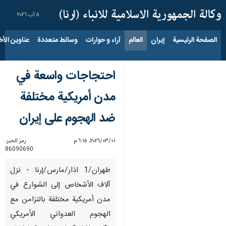
٥ آب ٢٠٢٦
الصفحة الرئيسية
إيران
العالم
آراء و حوارات
وسائط متعددة
عناوين الأخب
احتجاجات واسعة في
مدن أمريكية مختلفة
ضد الهجوم على إيران
٠١‏/٠٣‏/٢٠٢٦، ٦:١٥ م
رمز الخبر:
86090690