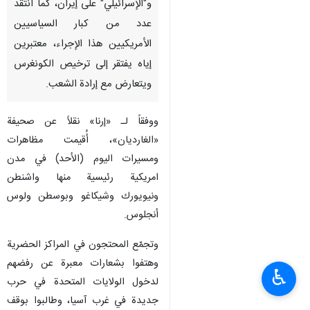
طهران/1 اذار/مارس/إرنا - نزل
آلاف الأشخاص إلى الشوارع في
مدن أمريكية مختلفة بالتزامن مع
الهجوم العدواني الأمريكي
و"الإسرائيلي" على إيران، كما انتقد
عدد من كبار السياسيين
الأمريكيين هذا الإجراء، معتبرين
إياه يفتقر إلى ترخيص الكونغرس
ويتعارض مع إرادة الشعب.
ووفقاً لـ «إرنا» نقلاً عن صحيفة
«الغارديان»، أُقيمت مظاهرات
♿︎
ومسيرات اليوم (الأحد) في مدن
امريكية رئيسية منها واشنطن