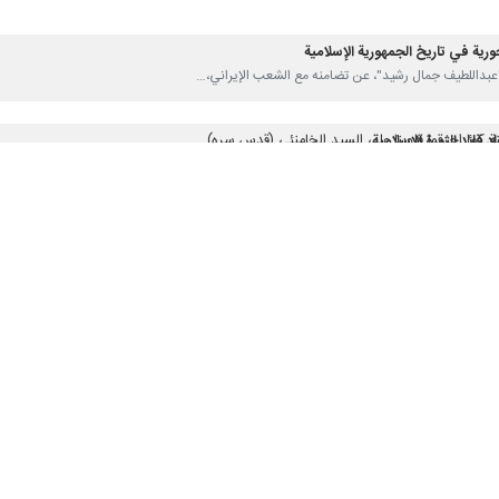
اسلامية بعزة واباء/ سيتلقى الامريكان والصهاينة ردا باعثا على الندم
ورية في تاريخ الجمهورية الإسلامية
خبراء مهمة انتخاب القائد
كا ثمنا باهظا على استهداف قائد الثورة الإسلامية
ة كما احرقوا قلوبنا على السيد الخامنئي (قدس سره)
د قائد الثورة الاسلامية
 الخامنئي كان قائدا بصيرا ومصدر فخر لكلّ إيراني يؤمن بالاستقلال وعزّة الوطن
د اتخاذها مواقف لإنهاء الوجود الأجنبي