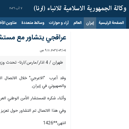
٧ آب ٢٠٢٦
الصفحة الرئيسية
إيران
العالم
آراء و حوارات
وسائط متعددة
عناوين الأخب
عراقجي يتشاور مع مستشار
٠٤‏/٠٣‏/٢٠٢٦، ٩:١١ ص
طهران / 4 اذار/مارس/ارنا- تحدث وزير الخارجية الإيراني "عباس عراقجي" مساء امس الثلاثاء في اتصال هاتفي مع مستشار الأمن الوطني العراقي "قاسم الاعرجي".
وقد أعرب "الاعرجي" خلال الاتصال الها
والصهيوني في إيران.
وأثناء شكره للمستشار الأمن الوطني العر
وفي هذا الاتصال تم التشاور حول تعزيز 
انتهی**1426