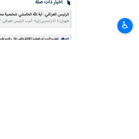
أخبار ذات صلة
مجلس صيانة الدستور: ستستمر الثورة ال
الرئيس العراقي: آية الله الخامنئي شخصية مح
طهران/1 آذار/مارس/إرنا- أعرب الرئیس العراقی "عبداللطیف جمال رشید"، عن تضامنه مع الشعب الإيراني،…
مسؤول: وفقا للدستور، يتولى مجلس ال
♿︎
قاليباف: سيدفع الكيان الصهيوني وأمري
لاريجاني: سنحرق قلب امريكا والصهاين
العراق يعلن الحداد العام ثلاثة ايام على استشها
طهران/ 1 آذار/مارس/ارنا- عقب استشهاد قائد الأمة سماحة آية الله العظمى الإمام الخامنئي (رضوان…
رئيس السلطة القضائية : الشهيد الامام
المقاومة العراقية تدين التدخل الأمريكي وتؤك
طهران/25 شباط/فبرایر/إرنا-أدانت تنسيقية المقاومة العراقية، اليوم الأربعاء، التدخل الأمريكي…
تعليقك