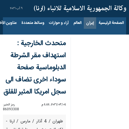
٩ آب ٢٠٢٦
الصفحة الرئيسية
إيران
العالم
آراء و حوارات
وسائط متعددة
عناوين الأخب
متحدث الخارجية :
استهداف مقر الشرطة
الدبلوماسية صفحة
سوداء اخرى تضاف الى
سجل امريكا المثير للقلق
٠٤‏/٠٣‏/٢٠٢٦، ٤:٥٤ م
رمز الخبر:
86093308
طهران / 4 آذار / مارس / ارنا -