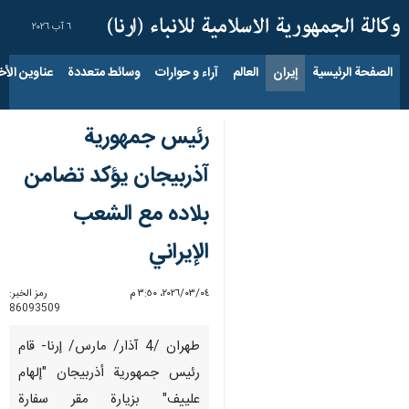
٦ آب ٢٠٢٦
الصفحة الرئيسية
إيران
العالم
آراء و حوارات
وسائط متعددة
عناوين الأخب
رئيس جمهورية
آذربيجان يؤكد تضامن
بلاده مع الشعب
الإيراني
٠٤‏/٠٣‏/٢٠٢٦، ٣:٥٠ م
رمز الخبر:
86093509
طهران /4 آذار/ مارس/ إرنا- قام
رئيس جمهورية أذربيجان "إلهام
علييف" بزيارة مقر سفارة