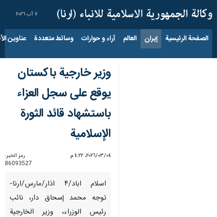
٧ آب ٢٠٢٦
الصفحة الرئيسية
إيران
العالم
آراء و حوارات
وسائط متعددة
عناوين الأخب
وزير خارجية باكستان
يوقع على سجل العزاء
باستشهاد قائد الثورة
الإسلامية
٠٤‏/٠٣‏/٢٠٢٦، ٤:٢٢ م
رمز الخبر:
86093527
اسلام اباد/۴ اذار/مارس/ارنا-
توجه محمد إسحاق دار، نائب
رئيس الوزراء، وزير الخارجية