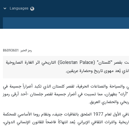
رمز الخبر:
86093601
طهران/٤ اذار/مارس/إرنا-كتب إسماعيل بقائي، المتحدث باسم وزارة الخارجية الإيرانية، رداً على الأضرار التي لحقت بقصر "كلستان" (Golestan Palace) التاريخي اثر الغارة الصاروخية
 الذي يُعد مهوى تاريخ وحضارة عريقين.
في والسياحة والصناعات الحرفية، لقصر كلستان الذي تكبد أضراراً جسيمة في
حة "أرك" بطهران، مما تسببت في أضرار جسيمة لقصر جلستان -أحد أرقى رموز
اريخي والحضاري العريق.
وأضاف : وفقاً لاتفاقية لاهاي - عام 1954 م لحماية الممتلكات الثقافية في حال نشوب نزاعات مسلحة، والبروتوكول الإضافي الأول لعام 1977 الملحق باتفاقيات جنيف، ونظام روما الأساسي للمحكمة
ية والتراث الثقافي الإيراني يُعد انتهاكاً فاضحاً للقانون الإنساني الدولي،