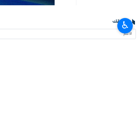
تعليقك
♿︎
أحدث الأخبار
حضور 6 وزراء باكستانيين في سفارة إيران بإسلام آباد
٢٠٢٦-٠٨-٠٥ ١١:٢١