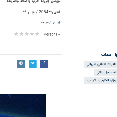
ويمثل جريمة حرب واضحة وصريحة.
انتهى**2054 / ح ع **
إيران
سياسة
٠ Persons
سمات
التراث الثقافي الايراني
اسماعيل بقائي
وزارة الخارجية الايرانية