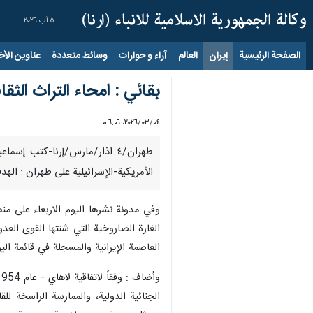
٥ آب ٢٠٢٦
الصفحة الرئيسية
إيران
العالم
آراء و حوارات
وسائط متعددة
عناوين الأخب
بقائي : امحاء التراث الثق
٠٤‏/٠٣‏/٢٠٢٦، ٦:٠٦ م
الأمريكية-الإسرائيلية على طهران : اله
وفي مدونة نشرها اليوم الاربعاء على من
الغارة الصاروخية التي شنتها القوى ال
العاصمة الإيرانية والمسجلة في قائمة ال
الجنائية الدولية، والممارسة الراسخة للق