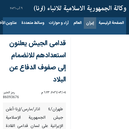
٩ آب ٢٠٢٦
الصفحة الرئيسية
إيران
العالم
آراء و حوارات
وسائط متعددة
عناوين الأخب
قدامى الجيش يعلنون
استعدادهم للانضمام
إلى صفوف الدفاع عن
البلاد
٠٤‏/٠٣‏/٢٠٢٦، ٦:٢٣ م
رمز الخبر:
86093676