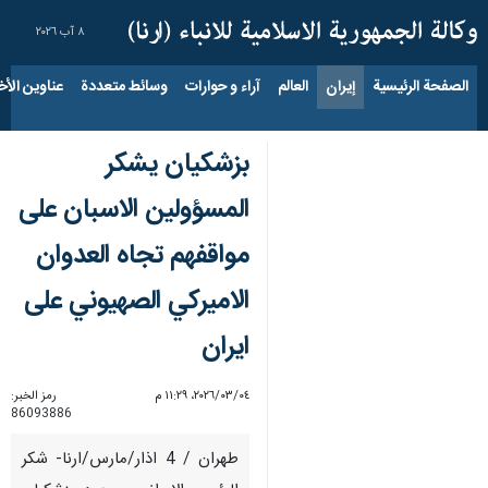
٨ آب ٢٠٢٦
الصفحة الرئيسية
إيران
العالم
آراء و حوارات
وسائط متعددة
عناوين الأخب
بزشكيان يشكر
المسؤولين الاسبان على
مواقفهم تجاه العدوان
الاميركي الصهيوني على
ايران
٠٤‏/٠٣‏/٢٠٢٦، ١١:٢٩ م
رمز الخبر:
86093886
طهران / 4 اذار/مارس/ارنا- شكر