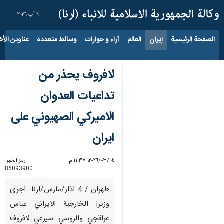
٩ آب ٢٠٢٦
الصفحة الرئيسية
إيران
العالم
آراء و حوارات
وسائط متعددة
عناوين الأخب
لافروف يحذر من
تداعيات العدوان
الاميركي الصهيوني على
ايران
٠٤‏/٠٣‏/٢٠٢٦، ١١:٣٧ م
رمز الخبر:
86093900
طهران / 4 اذار/مارس/ارنا- اجرى
وزيرا الخارجية الايراني عباس
عراقجي والروسي سيرغي لافروف