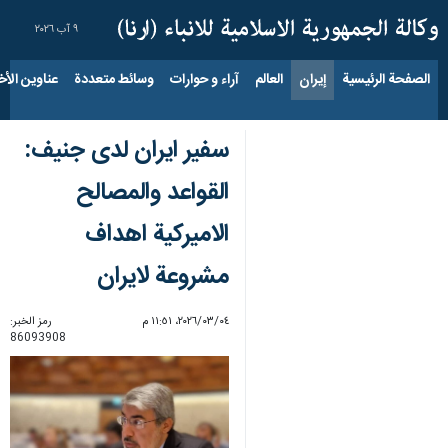
٩ آب ٢٠٢٦
الصفحة الرئيسية
إيران
العالم
آراء و حوارات
وسائط متعددة
عناوين الأخب
سفير ايران لدى جنيف:
القواعد والمصالح
الاميركية اهداف
مشروعة لايران
٠٤‏/٠٣‏/٢٠٢٦، ١١:٥١ م
رمز الخبر:
86093908