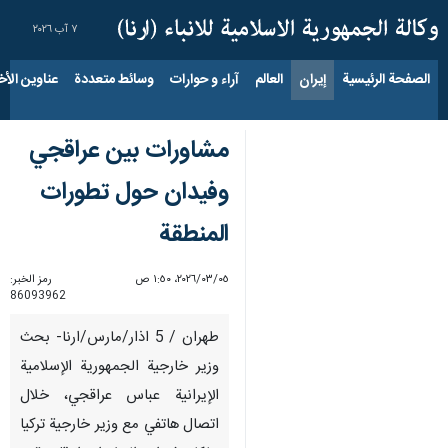
٧ آب ٢٠٢٦
الصفحة الرئيسية
إيران
العالم
آراء و حوارات
وسائط متعددة
عناوين الأخب
مشاورات بين عراقجي
وفيدان حول تطورات
المنطقة
٠٥‏/٠٣‏/٢٠٢٦، ١:٥٠ ص
رمز الخبر:
86093962
طهران / 5 اذار/مارس/ارنا- بحث
وزير خارجية الجمهورية الإسلامية
الإيرانية عباس عراقجي، خلال
اتصال هاتفي مع وزير خارجية تركيا