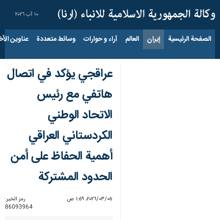
١٠ آب ٢٠٢٦
الصفحة الرئيسية
إيران
العالم
آراء و حوارات
وسائط متعددة
عناوين الأخب
عراقجي يؤكد في اتصال
هاتفي مع رئيس
الاتحاد الوطني
الكردستاني العراقي
أهمية الحفاظ على أمن
الحدود المشتركة
٠٥‏/٠٣‏/٢٠٢٦، ١:٥٩ ص
رمز الخبر:
86093964