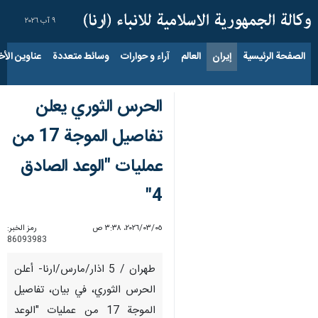
٩ آب ٢٠٢٦
الصفحة الرئيسية
إيران
العالم
آراء و حوارات
وسائط متعددة
عناوين الأخب
الحرس الثوري يعلن
تفاصيل الموجة 17 من
عمليات "الوعد الصادق
4"
٠٥‏/٠٣‏/٢٠٢٦، ٣:٣٨ ص
رمز الخبر:
86093983
طهران / 5 اذار/مارس/ارنا- أعلن
الحرس الثوري، في بيان، تفاصيل
الموجة 17 من عمليات "الوعد