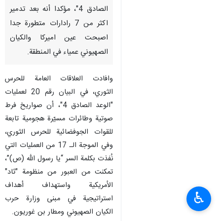
الصادق 4"، مؤكدا أنه بعد تدمير
اكثر من 7 رادارات متطورة جدا
اصبحت عين اميركا والكيان
الصهيوني عمياء في المنطقة.
وافادت العلاقات العامة للحرس
الثوري، في البيان رقم 20 لعمليات
"الوعد الصادق 4"، أن صواريخ فرط
صوتية وطائرات مسيّرة هجومية تابعة
للقوات الجوفضائية للحرس الثوري،
وفي الموجة الـ 17 من العمليات التي
نُفذت بكلمة السر “يا رسول الله (ص)”،
تمكنت من العبور من منظومة "ثاد"
الأمريكية واستهداف أهداف
♿︎
استراتيجية في مبنى وزارة حرب
الكيان الصهيوني ومطار بن غوريون.