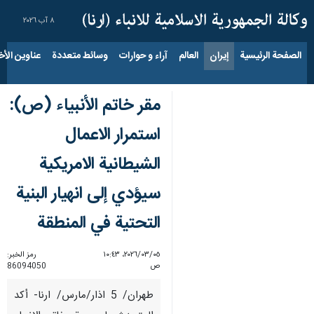
٨ آب ٢٠٢٦
الصفحة الرئيسية
إيران
العالم
آراء و حوارات
وسائط متعددة
عناوين الأخب
مقر خاتم الأنبياء (ص):
استمرار الاعمال
الشيطانية الامريكية
سیؤدي إلی انهيار البنية
التحتية في المنطقة
٠٥‏/٠٣‏/٢٠٢٦، ١٠:٤٣
رمز الخبر:
ص
86094050
طهران/ 5 اذار/مارس/ ارنا- أکد