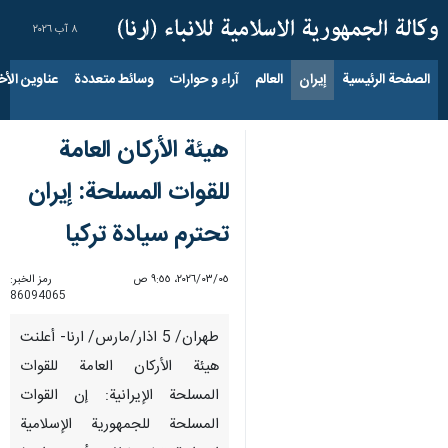
٨ آب ٢٠٢٦
الصفحة الرئيسية
إيران
العالم
آراء و حوارات
وسائط متعددة
عناوين الأخب
هيئة الأركان العامة
للقوات المسلحة: إيران
تحترم سيادة تركيا
٠٥‏/٠٣‏/٢٠٢٦، ٩:٥٥ ص
رمز الخبر:
86094065
طهران/ 5 اذار/مارس/ ارنا- أعلنت
هيئة الأركان العامة للقوات
المسلحة الإيرانية: إن القوات
المسلحة للجمهورية الإسلامية