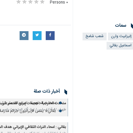
٠ Persons
سمات
إليزابيث وارن
شعب شامخ
اسماعيل بقائي
أخبار ذات صلة
بقائي : امحاء التراث الثقافي الإيران
متحدث الخارجية : استهداف مقر الشر
متحدث الخارجية : هجمات إيران تقتصر على ال
طهران /4 آذار/ مارس/ إرنا- أكد المتحدث باسم وزارة الخارجية الإيرانية "إسماعيل بقائي"، أن جميع…
بقائي:لا ينسى الإيرانيون جرائم مدرسة 
بقائي: الشهید القائد ضحی بنفسه من 
متحدث الخارجية: صمت مجلس الأمن 
بقائي : امحاء التراث الثقافي الإيراني هدف ال