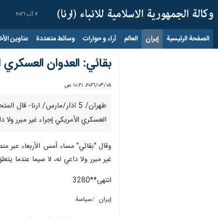
٧ آب ٢٠٢٦
الصفحة الرئيسية
إيران
العالم
آراء و حوارات
وسائط متعددة
عناوين الأخب
بقائي: العدوان العسكري 
٠٥‏/٠٣‏/٢٠٢٦، ١٠:٢١ ص
طهران/ 5 اذار/مارس/ ارنا- قال
العسكري الأمريكي إجراء غير مبرر ولا 
وقال "بقائي" مساء أمس الأربعاء عبر منصة
غير مبرر ولا داعي له، لا سيما عندما يت
انتهی**3280
إيران
سياسة