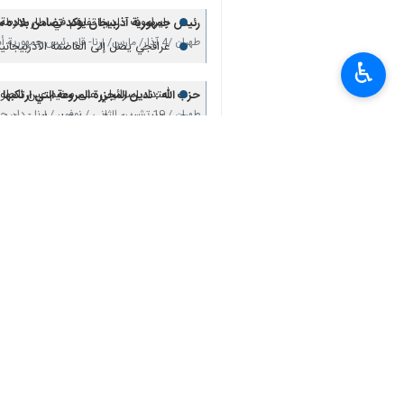
بايراموف : لدينا تفاهم في اطار خارطة ط
رئيس جمهورية آذربيجان يؤكد تضامن بلاده مع
طهران /4 آذار/ مارس/ إرنا- قام رئيس جمهورية أذربيجان "إلهام علييف" بزيارة مقر سفارة الجمهورية…
عراقجي يصل إلى العاصمة الآذربيجانية
♿︎
حماس تدين مجزرة عين الحلوة وتكذب م
مظاهرة في غوتنبورغ السويدية تنديدا 
اعتداء إسرائيلي على مخيم عين الحلوة جنوبي لبنان: 13 شهيد
حزب الله : ندين المجزرة المروعة التي ارتكبه
طهران / 19 تشرين الثاني / نوفمبر / إرنا - دان حزب الله اللبناني، بأشد العبارات، المجزرة المروعة…
بلجيكا تشهد احتجاجا جماهيريا على جري
وقفات تضامنية مع غزة في المخيمات ا
مسؤول برلماني: الولايات المتحدة وا
بقائي: الشهید القائد ضحی بنفسه من 
الباكستانيون يجددون العهد مع القائد الشهيد ل
طهران/4 آذار/مارس/إرنا- جدد الشخصيات السياسية والقادة الدينيين الباكستانيين العهد والميثاق…
رئيس جمهورية أذربيجان يعزي باستشهاد
تجمعات جماهيرية حاشدة تجدد البيعة 
الرئيس الطاجيكي "يعزي باستشهاد قائد
نواز شريف يعزي باستشهاد قائد الثورة الإسلام
اسلام اباد /3 آذار/مارس/ارنا-اعرب رئيس وزراء باكستان الأسبق "نواز شريف" عن تعازيه الخالصة لإيران…
الرئيس الأوزبکي يعزي في استشهاد قائد
تعليقك