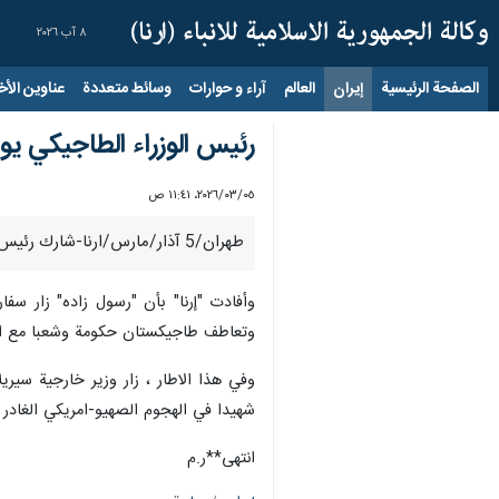
٨ آب ٢٠٢٦
الصفحة الرئيسية
إيران
العالم
آراء و حوارات
وسائط متعددة
عناوين الأخب
رئيس الوزراء الطاجيكي يو
٠٥‏/٠٣‏/٢٠٢٦، ١١:٤١ ص
طهران/5 آذار/مارس/ارنا-شارك رئيس الوزراء الطاجيكي "قاهر رسول زاده" في مراسم العزاء المقامة بمناسبة استشهاد آية الله العظمى السيد علي الخامنئي (رض) بالسفارة الايرانية في دوشنبه.
وأفادت "إرنا" بأن "رسول زاده" زار سفا
وتعاطف طاجيكستان حكومة وشعبا مع الحك
وفي هذا الاطار ، زار وزير خارجية سيري
شهيدا في الهجوم الصهيو-امريكي الغادر 
انتهى**ر.م