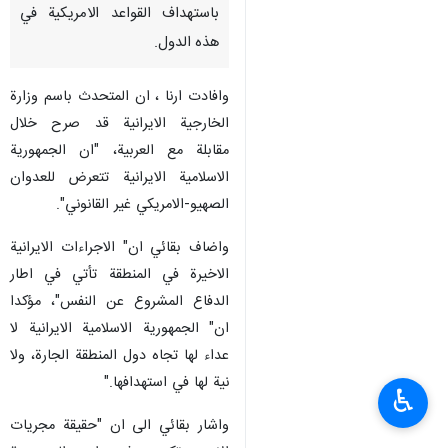
طهران/5 آذار/مارس/ارنا-اكد
المتحدث باسم وزارة الخارجية
"اسماعيل بقائي" على ان
الجمهورية الاسلامية الايرانية لا
تستهدف الدول المجاورة انما تقوم
باستهداف القواعد الامريكية في
هذه الدول.
وافادت ارنا ، ان المتحدث باسم وزارة
الخارجية الايرانية قد صرح خلال
مقابلة مع العربية، "ان الجمهورية
الاسلامية الايرانية تتعرض للعدوان
الصهيو-الامريكي غير القانوني".
واضاف بقائي ان" الاجراءات الايرانية
♿︎
الاخيرة في المنطقة تأتي في اطار