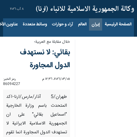
٨ آب ٢٠٢٦
الصفحة الرئيسية
إيران
العالم
آراء و حوارات
وسائط متعددة
عناوين الأخب
خلال مقابلة مع العربية؛
بقائي: لا نستهدف
الدول المجاورة
٠٥‏/٠٣‏/٢٠٢٦، ١٢:٣٦ م
رمز الخبر:
86094227