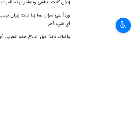
وصرح "تخت روانجي" في مقابلة مع شبكة "
حقنا الدفاع عن أنفسنا. نحن لم نختر هذه
♿︎
أيام قليلة، لكنهم أخطأوا تماما.
وأكد مساعد وزير الخارجية الإيراني للش
الصهيوني وأمريكا. لقد استُشهدت نحو ١٧٠ تلميذة نتيجة لهذه الهجمات العشوائية، وإنهم يستهدفون حتى الكوادر الطبية والمستشفيات.
ورداً على سؤال حول ما إذا كانت إيران 
أنفسنا. نحن في حالة دفاعية ونركز على ا
١٠.٢ قنبلة. لقد قلنا فقط إن هذا نتيجة لإنجازاتنا العملية، ونحن مستعدون للتخلص منها، شريطة أن نحصل على شيء جيد في المقابل.
وأضاف قائلاً: للأسف، ويتكوف يقلب الح
اجتماعنا الأخير في جنيف على أننا حظينا
ولجأوا إلى العنف والعدوان؟