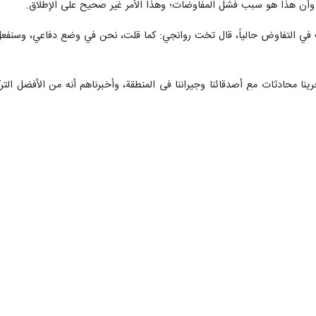
إم إس ناو" الأمريكية: رسالتنا إلى من يسمعوننا هي أننا سندافع عن أنفسنا. 
 الحرب العدوانية، بل كانت خيار الإدارة الأمريكية والكيان الصهيوني. سندافع
ؤون السياسية : إننا نحمي مدنيينا الذين أصيبوا بجروح بليغة في الهجمات الع
قد أجرت اتصالات مع أمريكا بشكل مباشر أو عبر وسطاء، أجاب تخت روانجي: لا
لدفاع عن أنفسنا. لم نرسل أي رسائل ولم نتلقَّ أي رسائل من أمريكا أو من أطر
قائق. ومن ناحية أخرى، لم تكن إيران هي من أخلف الوعد. لقد اتفقنا جميعاً 
 بجلسة جيدة وأحرزنا تقدماً. بل إننا اتفقنا على إرسال فريق فني إلى فيينا. و