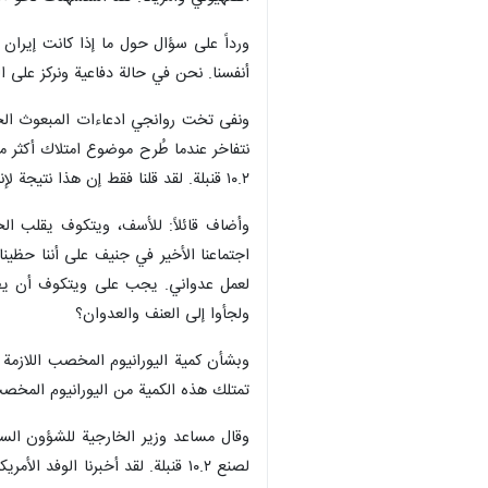
طهران/ 5 اذار/مارس/ ارنا- ن
وأكد أن إيران ستدافع عن شعبها وسياد