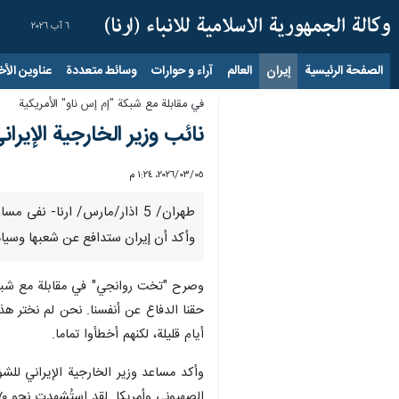
٦ آب ٢٠٢٦
الصفحة الرئيسية
إيران
العالم
آراء و حوارات
وسائط متعددة
عناوين الأخب
في مقابلة مع شبكة "إم إس ناو" الأمريكية
نائب وزير الخارجية الإيرا
٠٥‏/٠٣‏/٢٠٢٦، ١:٢٤ م