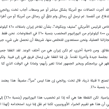
فى مساعد وزير الخارجية الإيراني للشؤون السياسية "مجيد تخت روانجي"، ادعاءا
تها.