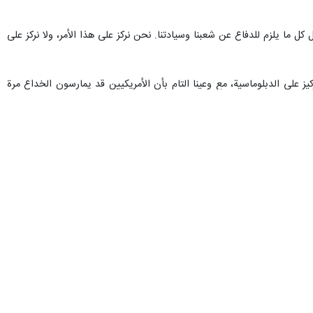
إننا نبذل قصارى جهدنا للدفاع عن شعبنا. لقد فُرضت هذه الحرب علينا، ومن
 عن أنفسنا بكل ما أوتينا من قوة. لقد ظنوا أن بإمكانهم إنجاز ذلك في غضون
شوائية على الأهداف المدنية. حتى أطفال المدارس استُهدفوا من قبل الكيان
، لم نسمع شيئا بهذا الشأن. لم ننقل أي رسالة للأمريكيين لأننا ندافع عن
اف أخرى.
ونفى تخت روانجي ادعاءات المبعوث الخاص للرئيس الأمريكي "ستيف ويتكوف"، بشأن تفاخر إيران بامتلاك ٤٦٠ كيلوغراماً من اليورانيوم المخصب لصنع ١١ قنبلة ذرية، وصرح قائلاً: لا، أبداً. لم نكن
نتفاخر عندما طُرح موضوع امتلاك أكثر من ٤٠٠ كيلوغرام من اليورانيوم المخصب بنسبة ٦٠٪ في المفاوضات. نحن فقط قلنا حقیقة واحدة. لقد قدر الخبراء الأوروبيون أن هذه الـ ٤٠٠ كيلوغرام تعادل
-الإيرانیون والأمريكيون ووزير خارجية عُمان الذي كان وسيطاً- في نهاية
لكن في ليلة الخميس، عندما أجلنا الاجتماع والجلسة إلى صباح السبت، تعرضنا
لعمل عدواني. يجب على ويتكوف أن يظهر في برنامجكم ويخبر الجمهور لماذا تغير رأيهم؛ ولماذا في الوقت الذي كنا فيه راضين عن نتائج مفاوضات جنيف، غيروا مسارهم في أقل من ٤٨ ساعة