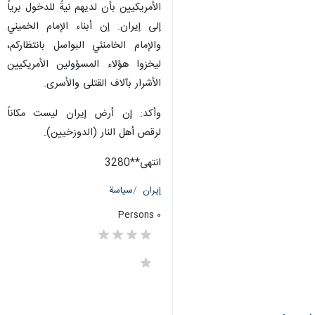
الأمريكيين بأن لديهم نيةً للدخول برياً
إلى إيران. إن أبناء الإمام الخميني
والإمام الخامنئي البواسل بانتظاركم،
ليخزوا هؤلاء المسؤولين الأمريكيين
الأشرار بآلاف القتلى والأسرى.
وأکد: إن أرض إيران ليست مكاناً
لرقص أهل النار (الدوزخيين).
انتهی**3280
إيران
سياسة
٠ Persons