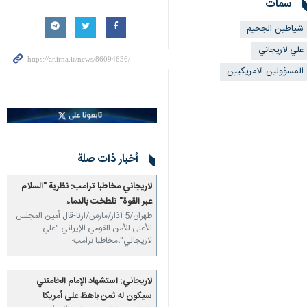
سمات
شياطين الجحيم
علي لاريجاني
المسؤولين الامريكيين
أخبار ذات صلة
لاريجاني مخاطبا ترامب: نظرية "السلام
عبر القوة" تلطخت بالدماء
طهران/5 آذار/مارس/ارنا-قال أمين المجلس
الأعلى للأمن القومي الإيراني "علي
لاريجاني"،مخاطبا ترامب:…
لاريجاني: استشهاد الإمام الخامنئي
سيكون له ثمن باهظ على أمريكا