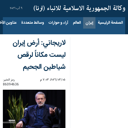
٩ آب ٢٠٢٦
الصفحة الرئيسية
إيران
العالم
آراء و حوارات
وسائط متعددة
عناوين الأخب
لاريجاني: أرض إيران
ليست مكاناً لرقص
شياطين الجحيم
٠٥‏/٠٣‏/٢٠٢٦، ٧:٠٣ م
رمز الخبر:
86094636