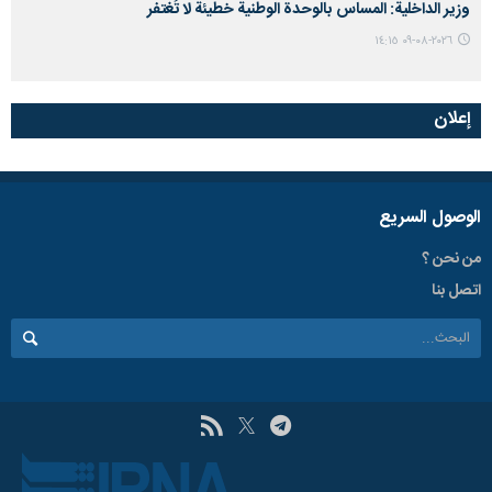
وزير الداخلية: المساس بالوحدة الوطنية خطيئة لا تُغتفر
٢٠٢٦-٠٨-٠٩ ١٤:١٥
إعلان
الوصول السریع
من نحن ؟
اتصل بنا