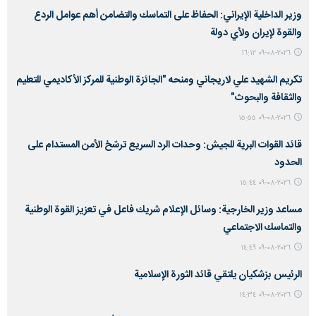
وزير الداخلية الإيراني: الحفاظ على التماسك والتضامن أهم عوامل الردع
والقوة لإيران ولأي دولة
٢٠٢٦-٠٨-٠٩ ١٦:١٢
تكريم الشهيد علي لاريجاني ومنحه "الجائزة الوطنية للمركز الأكاديمي للتعليم
والثقافة والبحوث"
٢٠٢٦-٠٨-٠٩ ١٥:٥٥
قائد القوات البرية للجيش: وحدات الرد السريع ترسّخ الأمن المستدام على
الحدود
٢٠٢٦-٠٨-٠٩ ١٥:٤٤
مساعد وزير الخارجية: وسائل الإعلام شريك فاعل في تعزيز القوة الوطنية
والتماسك الاجتماعي
٢٠٢٦-٠٨-٠٩ ١٤:٤٩
الرئيس بزشكيان يلتقي قائد الثورة الإسلامية
٢٠٢٦-٠٨-٠٩ ١٤:٣٤