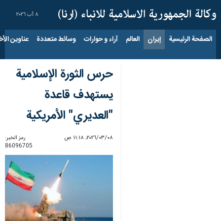
٨ آب ٢٠٢٦
الصفحة الرئيسية
إيران
العالم
آراء و حوارات
وسائط متعددة
عناوين الأخب
حرس الثورة الإسلامية
يستهدف قاعدة
"العديري" الأمريكية
٠٨‏/٠٣‏/٢٠٢٦، ١١:١٨ ص
رمز الخبر:
86096705