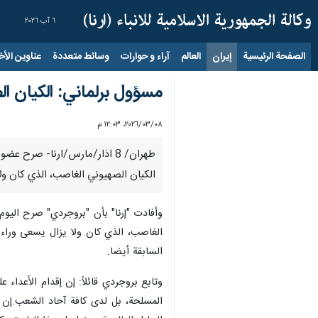
٦ آب ٢٠٢٦
الصفحة الرئيسية
إيران
العالم
آراء و حوارات
وسائط متعددة
عناوين الأخب
مسؤول برلماني: الكيان ا
٠٨‏/٠٣‏/٢٠٢٦، ١٢:٠٣ م