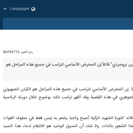
رمز الخبر:
86096716