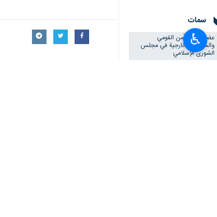
طهران/ 8 اذار/مارس/ارنا- صر
♿︎
الكيان الصهيوني الغاصب، الذي كان ولا
وأفادت "إرنا" بأن "بروجردي" صرح اليوم
الغاصب، الذي كان ولا يزال يسعى وراء
السابقة أيضا.
وتابع بروجردي قائلاً: إن إقدام الأعدا
المسلحة، بل لدى كافة آحاد الشعب.إن ه
الجليل الطاهرة وسنواصل هذا الطريق بكل
وتابع:لقد أخطأوا في حساباتهم مرة أخرى
خطأ في الحسابات حين ظنت أن منح القوا
وأوضح بروجردي أن هذه القواعد هي بالذات
تأكيد حتى تدمير وإزالة هذه الإمكانات وا