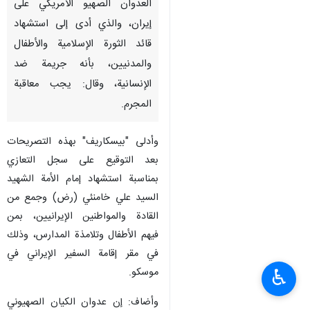
العدوان الصهیو الأمریکي علی
إيران، والذي أدى إلى استشهاد
قائد الثورة الإسلامیة والأطفال
والمدنيين، بأنه جريمة ضد
الإنسانية، وقال: يجب معاقبة
المجرم.
وأدلى "بيسكاريف" بهذه التصريحات
بعد التوقيع على سجل التعازي
بمناسبة استشهاد إمام الأمة الشهيد
السيد علي خامنئي (رض) وجمع من
القادة والمواطنين الإيرانيين، بمن
فيهم الأطفال وتلامذة المدارس، وذلك
في مقر إقامة السفير الإيراني في
موسكو.
♿︎
وأضاف: إن عدوان الکیان الصهیوني