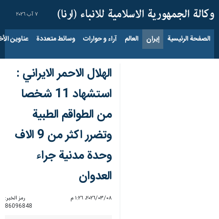
٧ آب ٢٠٢٦
الصفحة الرئيسية
إيران
العالم
آراء و حوارات
وسائط متعددة
عناوين الأخب
الهلال الاحمر الايراني :
استشهاد 11 شخصا
من الطواقم الطبية
وتضرر اكثر من 9 الاف
وحدة مدنية جراء
العدوان
٠٨‏/٠٣‏/٢٠٢٦، ١:٢٦ م
رمز الخبر:
86096848