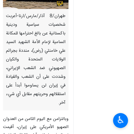
طهران/8 آذار/مارس/ارنا-أعربت
شخصيات سياسية ودينية
باكستانية عن بالغ احترامها للمكانة
السامية لإمام الأمة الشهيد السيد
علي خامنئي (رض)، منددة بجرائم
الولايات المتحدة والكيان
الصهيوني ضد الشعب الإيراني،
وشددت على أن الشعب والقيادة
في إيران لن يساوموا أبداً على
استقلالهم وحريتهم مقابل أي شيء
آخر.
♿︎
وبالتزامن مع اليوم الثامن من العدوان
الصهیو الأمريكي على إيران، أقيمت