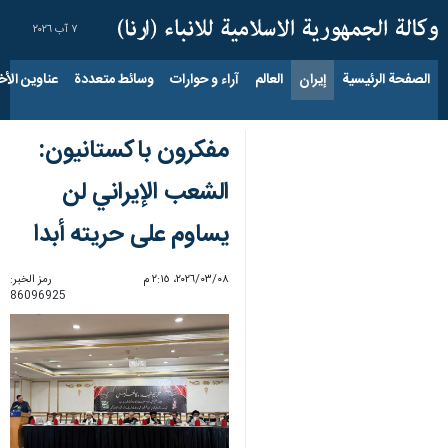
٧ آب ٢٠٢٦
الصفحة الرئيسية
إيران
العالم
آراء و حوارات
وسائط متعددة
عناوين الأخب
مفكرون باكستانيون:
الشعب الإيراني لن
يساوم على حريته أبدا
٠٨‏/٠٣‏/٢٠٢٦، ٢:١٥ م
رمز الخبر:
86096925